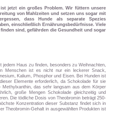
st jetzt ein großes Problem. Wir füttern unsere
reitung von Mahlzeiten und setzen uns sogar mit
ergessen, dass Hunde als separate Spezies
ben, einschließlich Ernährungsbedürfnisse. Viele
 finden sind, gefährden die Gesundheit und sogar
st jedem Haus zu finden, besonders zu Weihnachten,
en Menschen ist es nicht nur ein leckerer Snack,
nesium, Kalium, Phosphor und Eisen. Bei Hunden ist
dieser Elemente erforderlich, da Schokolade für sie
n – Methylxanthin, das sehr langsam aus dem Körper
hrlich, große Mengen Schokolade gleichzeitig und
ren. Die tödliche Dosis von Theobromin beträgt 250-
öchste Konzentration dieser Substanz findet sich in
er Theobromin-Gehalt in ausgewählten Produkten ist