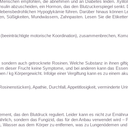
Menschen empfohlen, die abnehmen und an Diabetes leiden. Xylito
sulin abzuscheiden, ein Hormon, das den Blutzuckerspiegel senkt. De
r lebensbedrohlichen Hypoglykämie führen. Darüber hinaus können Leb
 Süßigkeiten, Mundwässern, Zahnpasten. Lesen Sie die Etiketten so
(beeinträchtigte motorische Koordination), zusammenbrechen, Koma
, sondern auch getrocknete Rosinen. Welche Substanz in ihnen gifti
mm dieser Frucht keine Symptome, und bei anderen kann das Essen 
ben / kg Körpergewicht. Infolge einer Vergiftung kann es zu einem 
Rosinenstücken), Apathie, Durchfall, Appetitlosigkeit, verminderte Ur
ement, das den Blutdruck reguliert. Leider kann es nicht zur Ernähr
gefährlich, sondern das Fungizid, das für den Anbau verwendet wird 
ig, Wasser aus dem Körper zu entfernen, was zu Lungenödemen und 