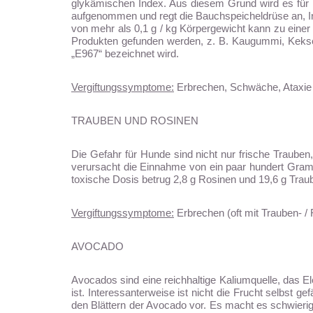
glykämischen Index. Aus diesem Grund wird es für 
aufgenommen und regt die Bauchspeicheldrüse an, In
von mehr als 0,1 g / kg Körpergewicht kann zu eine
Produkten gefunden werden, z. B. Kaugummi, Keksen,
„E967“ bezeichnet wird.
Vergiftungssymptome:
Erbrechen, Schwäche, Ataxie 
TRAUBEN UND ROSINEN
Die Gefahr für Hunde sind nicht nur frische Trauben
verursacht die Einnahme von ein paar hundert Gra
toxische Dosis betrug 2,8 g Rosinen und 19,6 g Trau
Vergiftungssymptome:
Erbrechen (oft mit Trauben- / 
AVOCADO
Avocados sind eine reichhaltige Kaliumquelle, das El
ist. Interessanterweise ist nicht die Frucht selbst 
den Blättern der Avocado vor. Es macht es schwier