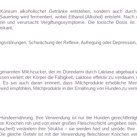
n Konsum alkoholischer Getränke entstehen, sondern auch durch
auerteig wird fermentiert, wobei Ethanol (Alkohol) entsteht. Nach
 ein und verursacht Vergiftungssymptome. Die toxische Dosis ist 
iskant.
sstörungen, Schwächung der Reflexe, Aufregung oder Depression, A
genannten Milchzucker, der im Dünndarm durch Laktase abgebaut wir
en verliert der Körper die Fähigkeit, Laktose effektiv zu verdauen, 
. Es sei auch daran erinnert, dass Milchprodukte erhebliche Men
r wird empfohlen, Milchprodukte in der Ernährung von Hunden zu ver
Hundeernährung. Ihre Verwendung ist nur bei Hunden gerechtfertig
se Knochen roh und von einer großen Fleischschicht umgeben sein. 
hert) verändern ihre Struktur – sie werden hart und spröde. Ihre
e gleiche Gefahr ist mit der Verwendung fleischloser Knochen verb