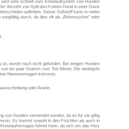
l wird sehr schnell vom Kreislaufsystem von Hunden
r Verzehr von Xylit durch einen Hund in einer Dosis
erschäden auftreten. Dieser Süßstoff kann in vielen
rgfältig durch, da dies oft als „Birkenzucker“ oder
.
g ist, wurde noch nicht gefunden. Bei einigen Hunden
von ein paar Gramm zum Tod führen. Die niedrigste
akuten Nierenversagen kommen.
inausscheidung oder Anurie.
ung von Hunden verwendet werden, da es für sie giftig
– Persin. Es kommt sowohl in den Früchten als auch in
Kreislaufversagen führen kann, da sich um das Herz