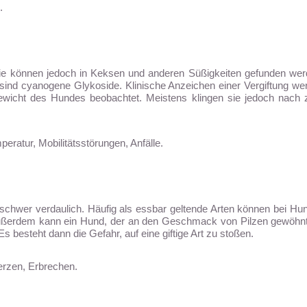
.
Sie können jedoch in Keksen und anderen Süßigkeiten gefunden wer
sind cyanogene Glykoside. Klinische Anzeichen einer Vergiftung we
wicht des Hundes beobachtet. Meistens klingen sie jedoch nach 
ratur, Mobilitätsstörungen, Anfälle.
schwer verdaulich. Häufig als essbar geltende Arten können bei Hu
ußerdem kann ein Hund, der an den Geschmack von Pilzen gewöhnt 
 besteht dann die Gefahr, auf eine giftige Art zu stoßen.
erzen, Erbrechen.