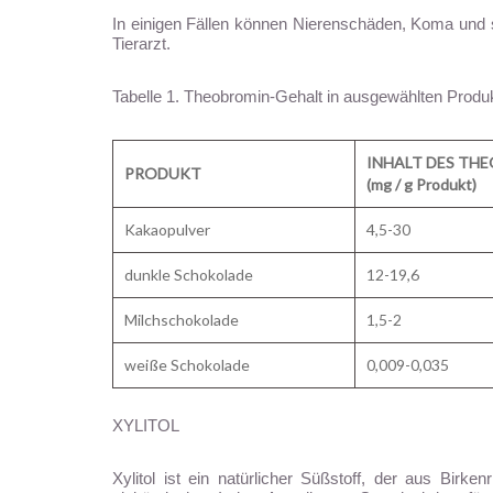
In einigen Fällen können Nierenschäden, Koma und 
Tierarzt.
Tabelle 1. Theobromin-Gehalt in ausgewählten Produ
INHALT DES TH
PRODUKT
(mg / g Produkt)
Kakaopulver
4,5-30
dunkle Schokolade
12-19,6
Milchschokolade
1,5-2
weiße Schokolade
0,009-0,035
XYLITOL
Xylitol ist ein natürlicher Süßstoff, der aus Bir