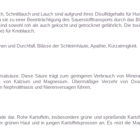
h, Schnittlauch und Lauch sind aufgrund ihres Disulfidgehalts für Hu
 sie zu einer Beeinträchtigung des Sauerstofftransports durch das 
e sind sowohl roh als auch gekocht und getrocknet gefährlich. Die t
ge) für Knoblauch.
n und Durchfall, Blässe der Schleimhäute, Apathie, Kurzatmigkeit.
alsäure. Diese Säure trägt zum geringeren Verbrauch von Minerali
ung von Kalzium und Magnesium. Übermäßiger Verzehr von Oxals
n Nephrolithiasis und Nierenversagen führen.
de dar. Rohe Kartoffeln, insbesondere grüne und sprießende Kartoff
 der grünen Haut und in jungen Kartoffelsprossen an. Es reizt die Ma