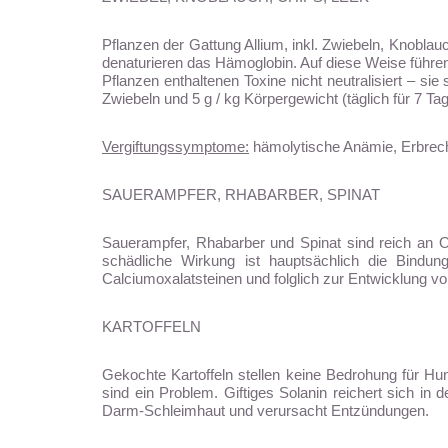
Pflanzen der Gattung Allium, inkl. Zwiebeln, Knoblauc
denaturieren das Hämoglobin. Auf diese Weise führen
Pflanzen enthaltenen Toxine nicht neutralisiert – si
Zwiebeln und 5 g / kg Körpergewicht (täglich für 7 Ta
Vergiftungssymptome:
hämolytische Anämie, Erbreche
SAUERAMPFER, RHABARBER, SPINAT
Sauerampfer, Rhabarber und Spinat sind reich an Ox
schädliche Wirkung ist hauptsächlich die Bind
Calciumoxalatsteinen und folglich zur Entwicklung vo
KARTOFFELN
Gekochte Kartoffeln stellen keine Bedrohung für Hun
sind ein Problem. Giftiges Solanin reichert sich in
Darm-Schleimhaut und verursacht Entzündungen.