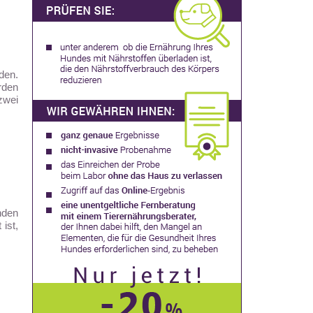
den.
rden
zwei
nden
ist,