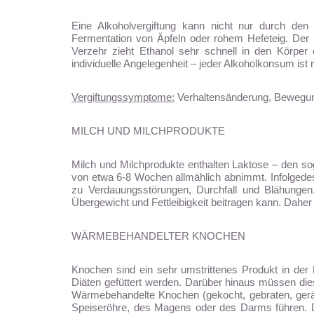
Eine Alkoholvergiftung kann nicht nur durch de
Fermentation von Äpfeln oder rohem Hefeteig. Der S
Verzehr zieht Ethanol sehr schnell in den Körper
individuelle Angelegenheit – jeder Alkoholkonsum ist r
Vergiftungssymptome:
Verhaltensänderung, Bewegung
MILCH UND MILCHPRODUKTE
Milch und Milchprodukte enthalten Laktose – den so
von etwa 6-8 Wochen allmählich abnimmt. Infolgedess
zu Verdauungsstörungen, Durchfall und Blähungen
Übergewicht und Fettleibigkeit beitragen kann. Dahe
WÄRMEBEHANDELTER KNOCHEN
Knochen sind ein sehr umstrittenes Produkt in der 
Diäten gefüttert werden. Darüber hinaus müssen die
Wärmebehandelte Knochen (gekocht, gebraten, geräuc
Speiseröhre, des Magens oder des Darms führen. Di