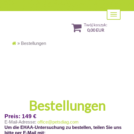
Toggle
navigation
Twój koszyk:
0,00 EUR
»
Bestellungen
Bestellungen
Preis: 149
€
E-Mail-Adresse:
office@petsdiag.com
Um die EHAA-Untersuchung zu bestellen, teilen Sie uns
bitte per E-Mail mit: