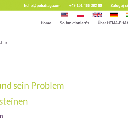
hello@petsdiag.com
+49 151 466 382 89
Zaloguj s
Home
So funktioniert’s
Über HTMA-EHA
chte
nd sein Problem
steinen
en