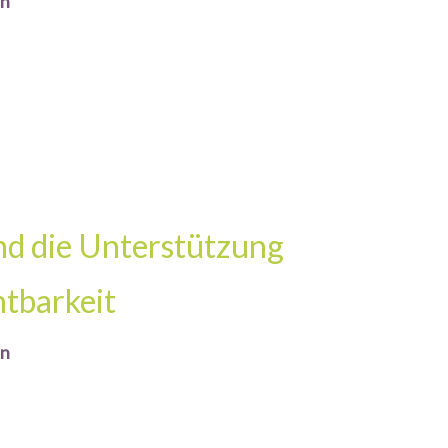
en
nd die Unterstützung
htbarkeit
en