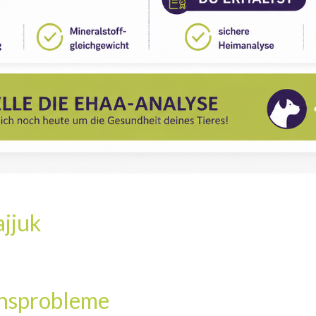
ajjuk
nsprobleme