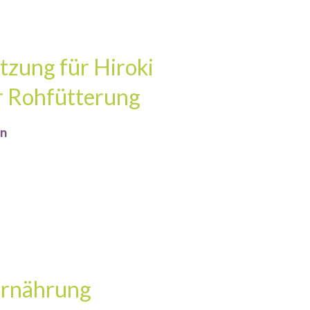
tzung für Hiroki
er Rohfütterung
en
Ernährung