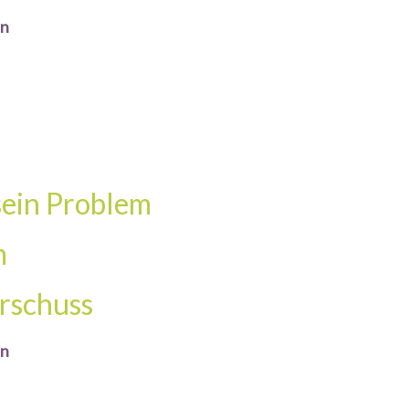
en
sein Problem
m
rschuss
en