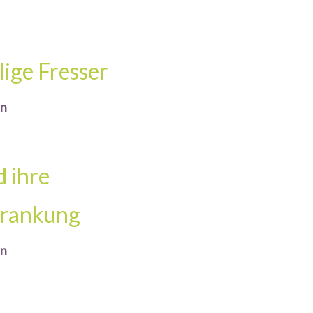
lige Fresser
en
d ihre
krankung
en