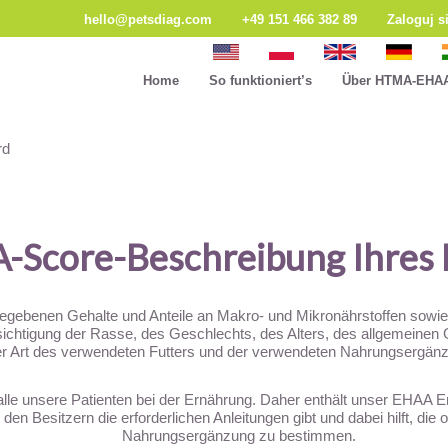
hello@petsdiag.com
+49 151 466 382 89
Zaloguj s
Home
So funktioniert’s
Über HTMA-EHA
rd
-Score-Beschreibung Ihres 
egebenen Gehalte und Anteile an Makro- und Mikronährstoffen sowie
ksichtigung der Rasse, des Geschlechts, des Alters, des allgemeine
er Art des verwendeten Futters und der verwendeten Nahrungsergänzu
alle unsere Patienten bei der Ernährung. Daher enthält unser EHAA Erg
den Besitzern die erforderlichen Anleitungen gibt und dabei hilft, die
Nahrungsergänzung zu bestimmen.