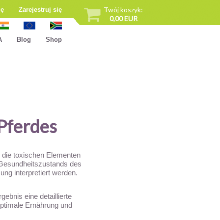
Twój koszyk:
ię
Zarejestruj się
0,00 EUR
A
Blog
Shop
Pferdes
 die toxischen Elementen
n Gesundheitszustands des
ng interpretiert werden.
ebnis eine detaillierte
 optimale Ernährung und