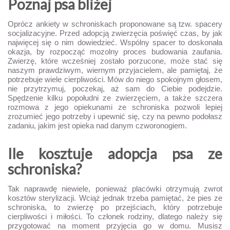
Poznaj psa bliżej
Oprócz ankiety w schroniskach proponowane są tzw. spacery
socjalizacyjne. Przed adopcją zwierzęcia poświęć czas, by jak
najwięcej się o nim dowiedzieć. Wspólny spacer to doskonała
okazja, by rozpocząć mozolny proces budowania zaufania.
Zwierzę, które wcześniej zostało porzucone, może stać się
naszym prawdziwym, wiernym przyjacielem, ale pamiętaj, że
potrzebuje wiele cierpliwości. Mów do niego spokojnym głosem,
nie przytrzymuj, poczekaj, aż sam do Ciebie podejdzie.
Spędzenie kilku popołudni ze zwierzęciem, a także szczera
rozmowa z jego opiekunami ze schroniska pozwoli lepiej
zrozumieć jego potrzeby i upewnić się, czy na pewno podołasz
zadaniu, jakim jest opieka nad danym czworonogiem.
Ile kosztuje adopcja psa ze
schroniska?
Tak naprawdę niewiele, ponieważ placówki otrzymują zwrot
kosztów sterylizacji. Wciąż jednak trzeba pamiętać, że pies ze
schroniska, to zwierzę po przejściach, który potrzebuje
cierpliwości i miłości. To członek rodziny, dlatego należy się
przygotować na moment przyjęcia go w domu. Musisz