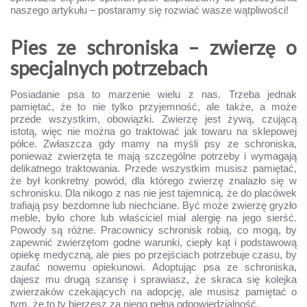
naszego artykułu – postaramy się rozwiać wasze wątpliwości!
Pies ze schroniska – zwierzę o
specjalnych potrzebach
Posiadanie psa to marzenie wielu z nas. Trzeba jednak
pamiętać, że to nie tylko przyjemność, ale także, a może
przede wszystkim, obowiązki. Zwierzę jest żywą, czującą
istotą, więc nie można go traktować jak towaru na sklepowej
półce. Zwłaszcza gdy mamy na myśli psy ze schroniska,
ponieważ zwierzęta te mają szczególne potrzeby i wymagają
delikatnego traktowania. Przede wszystkim musisz pamiętać,
że był konkretny powód, dla którego zwierzę znalazło się w
schronisku. Dla nikogo z nas nie jest tajemnicą, że do placówek
trafiają psy bezdomne lub niechciane. Być może zwierzę gryzło
meble, było chore lub właściciel miał alergię na jego sierść.
Powody są różne. Pracownicy schronisk robią, co mogą, by
zapewnić zwierzętom godne warunki, ciepły kąt i podstawową
opiekę medyczną, ale pies po przejściach potrzebuje czasu, by
zaufać nowemu opiekunowi. Adoptując psa ze schroniska,
dajesz mu drugą szansę i sprawiasz, że skraca się kolejka
zwierzaków czekających na adopcję, ale musisz pamiętać o
tym, że to ty bierzesz za niego pełną odpowiedzialność.