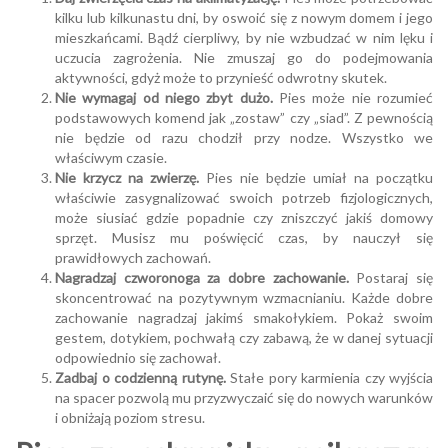
kilku lub kilkunastu dni, by oswoić się z nowym domem i jego
mieszkańcami. Bądź cierpliwy, by nie wzbudzać w nim lęku i
uczucia zagrożenia. Nie zmuszaj go do podejmowania
aktywności, gdyż może to przynieść odwrotny skutek.
Nie wymagaj od niego zbyt dużo.
Pies może nie rozumieć
podstawowych komend jak „zostaw” czy „siad”. Z pewnością
nie będzie od razu chodził przy nodze. Wszystko we
właściwym czasie.
Nie krzycz na zwierzę.
Pies nie będzie umiał na początku
właściwie zasygnalizować swoich potrzeb fizjologicznych,
może siusiać gdzie popadnie czy zniszczyć jakiś domowy
sprzęt. Musisz mu poświęcić czas, by nauczył się
prawidłowych zachowań.
Nagradzaj czworonoga za dobre zachowanie.
Postaraj się
skoncentrować na pozytywnym wzmacnianiu. Każde dobre
zachowanie nagradzaj jakimś smakołykiem. Pokaż swoim
gestem, dotykiem, pochwałą czy zabawą, że w danej sytuacji
odpowiednio się zachował.
Zadbaj o codzienną rutynę.
Stałe pory karmienia czy wyjścia
na spacer pozwolą mu przyzwyczaić się do nowych warunków
i obniżają poziom stresu.