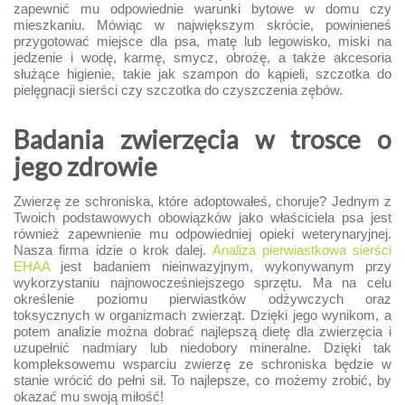
zapewnić mu odpowiednie warunki bytowe w domu czy
mieszkaniu. Mówiąc w największym skrócie, powinieneś
przygotować miejsce dla psa, matę lub legowisko, miski na
jedzenie i wodę, karmę, smycz, obrożę, a także akcesoria
służące higienie, takie jak szampon do kąpieli, szczotka do
pielęgnacji sierści czy szczotka do czyszczenia zębów.
Badania zwierzęcia w trosce o
jego zdrowie
Zwierzę ze schroniska, które adoptowałeś, choruje? Jednym z
Twoich podstawowych obowiązków jako właściciela psa jest
również zapewnienie mu odpowiedniej opieki weterynaryjnej.
Nasza firma idzie o krok dalej.
Analiza pierwiastkowa sierści
EHAA
jest badaniem nieinwazyjnym, wykonywanym przy
wykorzystaniu najnowocześniejszego sprzętu. Ma na celu
określenie poziomu pierwiastków odżywczych oraz
toksycznych w organizmach zwierząt. Dzięki jego wynikom, a
potem analizie można dobrać najlepszą dietę dla zwierzęcia i
uzupełnić nadmiary lub niedobory mineralne. Dzięki tak
kompleksowemu wsparciu zwierzę ze schroniska będzie w
stanie wrócić do pełni sił. To najlepsze, co możemy zrobić, by
okazać mu swoją miłość!