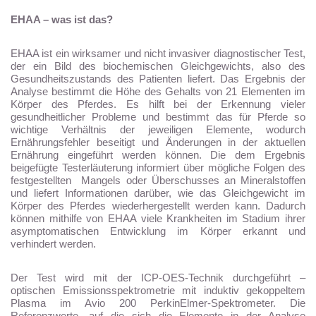
EHAA – was ist das?
EHAA ist ein wirksamer und nicht invasiver diagnostischer Test,
der ein Bild des biochemischen Gleichgewichts, also des
Gesundheitszustands des Patienten liefert. Das Ergebnis der
Analyse bestimmt die Höhe des Gehalts von 21 Elementen im
Körper des Pferdes. Es hilft bei der Erkennung vieler
gesundheitlicher Probleme und bestimmt das für Pferde so
wichtige Verhältnis der jeweiligen Elemente, wodurch
Ernährungsfehler beseitigt und Änderungen in der aktuellen
Ernährung eingeführt werden können. Die dem Ergebnis
beigefügte Testerläuterung informiert über mögliche Folgen des
festgestellten Mangels oder Überschusses an Mineralstoffen
und liefert Informationen darüber, wie das Gleichgewicht im
Körper des Pferdes wiederhergestellt werden kann. Dadurch
können mithilfe von EHAA viele Krankheiten im Stadium ihrer
asymptomatischen Entwicklung im Körper erkannt und
verhindert werden.
Der Test wird mit der ICP-OES-Technik durchgeführt –
optischen Emissionsspektrometrie mit induktiv gekoppeltem
Plasma im Avio 200 PerkinElmer-Spektrometer. Die
Referenzwerte, auf die sich die Elemente in der Analyse