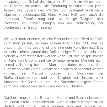
so wichtig, den Gehalt der einzelnen Elemente im Körper, auch
bei Pferden, zu prüfen. Die Ernährung beeinflusst fast jeden
Aspekt des Lebens des Pferdes und bestimmt auch seine
allgemeine Lebensqualität. Haut, Hufen, Fell, aber auch die
Immunität, Fortpflanzung und die richtige Tätigkeit aller
Prozesse im Körper hängen von der Befriedigung der
biochemischen Bedürfnisse ab.
Wie kann man erfahren, welche Bedürfnisse das Pferd hat? Wie
kann man prüfen, ob man seinem Pferd alles gibt, was es
braucht, damit es gesund ist und eine gute Kondition hat? Das
ist nicht einfach, zumal das Defizit einiger Elemente nicht „mit
bloßem Auge“ festgestellt werden kann. Oft, wie beispielsweise
im Falle von Chrom, sind die Symptome eines Mangels nicht
einmal vollständig bekannt. Man muss daher beachten, dass
auch wenn keine klaren Signale des Körpers beobachtet werden
können, ein Mangel trotzdem zu Störungen der
Stoffwechselprozesse und der Tätigkeit von Insulin, einer
Abnahme der Ausdauer oder der Stressbeständigkeit führen
kann, wie beispielsweise im Falle des o.g. Chroms.
Darüber hinaus ist der Bedarf an Makro- und Spurenelementen
bei jedem Pferd unterschiedlich. Auch in einem Körper ist der
Bedarf nicht immer gleich sondern unterliegt periodischen