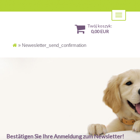
Toggle
navigation
Twój koszyk:
0,00 EUR
»
Newesletter_send_confirmation
Bestätigen Sie Ihre Anmeldung zum Newsletter!