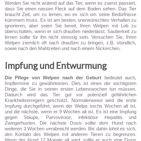
Werden Sie nicht wütend auf das Tier, wenn es zuerst passiert,
dass Sie einen nassen Fleck auf dem Boden sehen. Das Tier
braucht Zeit, um zu lernen, wo es sich um seine Bedürfnisse
kümmern muss. Es ist am besten, unerwünschtes Verhalten zu
ignorieren, aber seien Sie bereit, Ihren Welpen mit Lob zu
überschütten, wenn er sich draußen niederlässt. Sauberkeit zu
lernen sollte für ihn nicht stressig sein. Versuchen Sie, Ihren
Welpen ziemlich oft nach draußen zu bringen, z.B. stündlich,
sowie nach den Mahlzeiten und nach einem Nickerchen.
Impfung und Entwurmung
Die Pflege von Welpen nach der Geburt
bedeutet auch,
Impftermine zu gewährleisten. Dies ist eines der wichtigsten
Dinge, die Sie in seinen ersten Lebenswochen tun müssen.
Dadurch wird das Tier gut vor potenziell gefährlichen
Krankheitserregern geschützt. Normalerweise wird die erste
Impfung durchgeführt, wenn der Welpe sechs Wochen alt ist,
und die nächste, wenn er 9 Wochen alt ist. Es ist eine Impfung
gegen Staupe, Parvovirose, infektiöse Hepatitis und
Zwingerhusten. Die nächste Dosis sollte dem Hund nach
weiteren 3 Wochen verabreicht werden. Bis dahin lohnt es sich,
den Kontakt des Welpen mit anderen Tieren zu begrenzen.
Wenn der Hund 12 Monate alt wird, sollte er auch eine Dosis