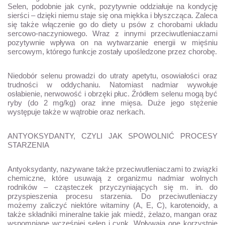
Selen, podobnie jak cynk, pozytywnie oddziałuje na kondycję
sierści – dzięki niemu staje się ona miękka i błyszcząca. Zaleca
się także włączenie go do diety u psów z chorobami układu
sercowo-naczyniowego. Wraz z innymi przeciwutleniaczami
pozytywnie wpływa on na wytwarzanie energii w mięśniu
sercowym, którego funkcje zostały upośledzone przez chorobę.
Niedobór selenu prowadzi do utraty apetytu, osowiałości oraz
trudności w oddychaniu. Natomiast nadmiar wywołuje
osłabienie, nerwowość i obrzęki płuc. Źródłem selenu mogą być
ryby (do 2 mg/kg) oraz inne mięsa. Duże jego stężenie
występuje także w wątrobie oraz nerkach.
ANTYOKSYDANTY, CZYLI JAK SPOWOLNIĆ PROCESY
STARZENIA
Antyoksydanty, nazywane także przeciwutleniaczami to związki
chemiczne, które usuwają z organizmu nadmiar wolnych
rodników – cząsteczek przyczyniających się m. in. do
przyspieszenia procesu starzenia. Do przeciwutleniaczy
możemy zaliczyć niektóre witaminy (A, E, C), karotenoidy, a
także składniki mineralne takie jak miedź, żelazo, mangan oraz
wspomniane wcześniej selen i cynk. Wpływają one korzystnie