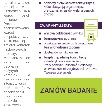
na raka, a także
zmniejszenie
uszkodzeń DNA
wśród psich
seniorów.
Ponadto
zaobserwowano
wzrost
apopotozy, czyli
kontrolowanej
śmierci komórek
nabłonkowych
prostaty.
Mechanizm ten
służy do
usuwania
zużytych
komórek, a
zwiększenie jego
intensywności
może pomóc w
zapobieganiu
przerostowi
gruczołu
krokowego.