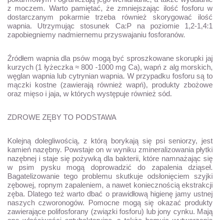
z moczem. Warto pamiętać, że zmniejszając ilość fosforu w
dostarczanym pokarmie trzeba również skorygować ilość
wapnia. Utrzymując stosunek Ca:P na poziomie 1,2-1,4:1
zapobiegniemy nadmiernemu przyswajaniu fosforanów.
Źródłem wapnia dla psów mogą być sproszkowane skorupki jaj
kurzych (1 łyżeczka ≈ 800 -1000 mg Ca), wapń z alg morskich,
węglan wapnia lub cytrynian wapnia. W przypadku fosforu są to
mączki kostne (zawierają również wapń), produkty zbożowe
oraz mięso i jaja, w których występuje również sód.
ZDROWE ZĘBY TO PODSTAWA
Kolejną dolegliwością, z którą borykają się psi seniorzy, jest
kamień nazębny. Powstaje on w wyniku zmineralizowania płytki
nazębnej i staje się pożywką dla bakterii, które namnażając się
w psim pysku mogą doprowadzić do zapalenia dziąseł.
Bagatelizowanie tego problemu skutkuje odsłonięciem szyjki
zębowej, ropnym zapaleniem, a nawet koniecznością ekstrakcji
zęba. Dlatego też warto dbać o prawidłową higienę jamy ustnej
naszych czworonogów. Pomocne mogą się okazać produkty
zawierające polifosforany (związki fosforu) lub jony cynku. Mają