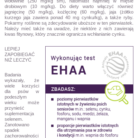
wołowinie (250 mg/kg sm), natomiast najmniej w mięsie
drobiowym (10 mg/kg). Do diety warto włączyć również
jagnięcinę (50 mg/kg), koźlęcinę (60 mg/kg), jaja (żółtko
kurzego jaja zawiera ponad 40 mg cynku/kg), a także ryby.
Pokarmy roślinne są zdecydowanie uboższe w ten pierwiastek.
Należy mieć także na uwadze, że niektóre z nich zawierają
kwas fitynowy, który znacznie ogranicza wchłanianie cynku.
LEPIEJ
ZAPOBIEGAĆ
NIŻ LECZYĆ
Badania
wykazały, że
wiele korzyści
dla psów w
podeszłym
wieku może
przynieść
suplementacja
selenem.
Zanotowano
spadek
zachorowalności