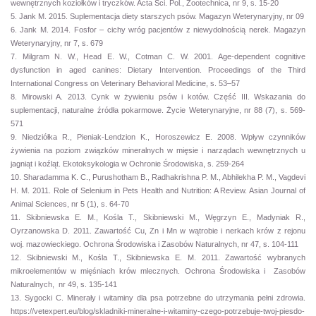
wewnętrznych koziołków i tryczków. Acta Sci. Pol., Zootechnica, nr 9, s. 15-20
5. Jank M. 2015. Suplementacja diety starszych psów. Magazyn Weterynaryjny, nr 09
6. Jank M. 2014. Fosfor – cichy wróg pacjentów z niewydolnością nerek. Magazyn
Weterynaryjny, nr 7, s. 679
7. Milgram N. W., Head E. W., Cotman C. W. 2001. Age-dependent cognitive
dysfunction in aged canines: Dietary Intervention. Proceedings of the Third
International Congress on Veterinary Behavioral Medicine, s. 53–57
8. Mirowski A. 2013. Cynk w żywieniu psów i kotów. Część III. Wskazania do
suplementacji, naturalne źródła pokarmowe. Życie Weterynaryjne, nr 88 (7), s. 569-
571
9. Niedziółka R., Pieniak-Lendzion K., Horoszewicz E. 2008. Wpływ czynników
żywienia na poziom związków mineralnych w mięsie i narządach wewnętrznych u
jagniąt i koźląt. Ekotoksykologia w Ochronie Środowiska, s. 259-264
10. Sharadamma K. C., Purushotham B., Radhakrishna P. M., Abhilekha P. M., Vagdevi
H. M. 2011. Role of Selenium in Pets Health and Nutrition: A Review. Asian Journal of
Animal Sciences, nr 5 (1), s. 64-70
11. Skibniewska E. M., Kośla T., Skibniewski M., Węgrzyn E., Madyniak R.,
Oyrzanowska D. 2011. Zawartość Cu, Zn i Mn w wątrobie i nerkach krów z rejonu
woj. mazowieckiego. Ochrona Środowiska i Zasobów Naturalnych, nr 47, s. 104-111
12. Skibniewski M., Kośla T., Skibniewska E. M. 2011. Zawartość wybranych
mikroelementów w mięśniach krów mlecznych. Ochrona Środowiska i Zasobów
Naturalnych, nr 49, s. 135-141
13. Sygocki C. Minerały i witaminy dla psa potrzebne do utrzymania pełni zdrowia.
https://vetexpert.eu/blog/skladniki-mineralne-i-witaminy-czego-potrzebuje-twoj-piesdo-