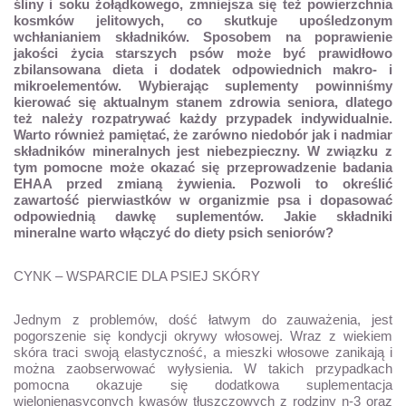
śliny i soku żołądkowego, zmniejsza się też powierzchnia
kosmków jelitowych, co skutkuje upośledzonym
wchłanianiem składników. Sposobem na poprawienie
jakości życia starszych psów może być prawidłowo
zbilansowana dieta i dodatek odpowiednich makro- i
mikroelementów. Wybierając suplementy powinniśmy
kierować się aktualnym stanem zdrowia seniora, dlatego
też należy rozpatrywać każdy przypadek indywidualnie.
Warto również pamiętać, że zarówno niedobór jak i nadmiar
składników mineralnych jest niebezpieczny. W związku z
tym pomocne może okazać się przeprowadzenie badania
EHAA przed zmianą żywienia. Pozwoli to określić
zawartość pierwiastków w organizmie psa i dopasować
odpowiednią dawkę suplementów. Jakie składniki
mineralne warto włączyć do diety psich seniorów?
CYNK – WSPARCIE DLA PSIEJ SKÓRY
Jednym z problemów, dość łatwym do zauważenia, jest
pogorszenie się kondycji okrywy włosowej. Wraz z wiekiem
skóra traci swoją elastyczność, a mieszki włosowe zanikają i
można zaobserwować wyłysienia. W takich przypadkach
pomocna okazuje się dodatkowa suplementacja
wielonienasyconych kwasów tłuszczowych z rodziny n-3 oraz