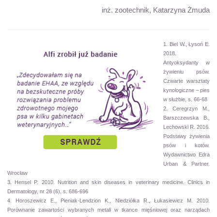
inż. zootechnik, Katarzyna Żmuda
1. Biel W., Łysoń E.
2018.
Antyoksydanty w
żywieniu psów.
Czwarte warsztaty
kynologiczne – pies
w służbie, s. 66-68
2. Ceregrzyn M.,
Barszczewska B.,
Lechowski R. 2016.
Podstawy żywienia
psów i kotów.
Wydawnictwo Edra
Urban & Partner.
Wrocław
3. Hensel P. 2010. Nutrition and skin diseases in veterinary medicine. Clinics in
Dermatology, nr 28 (6), s. 686-696
4. Horoszewicz E., Pieniak-Lendzion K., Niedziółka R., Łukasiewicz M. 2010.
Porównanie zawartości wybranych metali w tkance mięśniowej oraz narządach