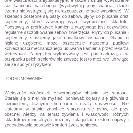
one właściwości antybakteryjne, a także hamują wytwarzanie
się kamienia nazębnego (wychwytują jony wapnia, dzięki
czemu nie wytrącają się nierozpuszczalne sole wapniowe). W
sklepach dostępne są pasty do zębów, płyny do płukania oraz
suplementy, które zawierają wyżej wymienione składniki.
Podstawą w profilaktyce kamienia nazębnego jest oczywiście
regularne szczotkowanie zębów zwierzęcia. Płyny do płukania i
suplementy stosujemy jako dodatkowe wsparcie. Dbanie o
higienę uzębienia może oszczędzić naszemu pupilowi
konieczności mechanicznego usuwania kamienia przez lekarza
weterynarii. Zabieg ten wykonywany jest pod narkozą, a w
przypadku psich seniorów nie zawsze jest to możliwe lub wiąże
się ze sporym ryzykiem.
PODSUMOWANIE
Większość właścicieli czworonogów obawia się starości.
Starają się o niej nie myśleć, ponieważ kojarzy się głównie z
cierpieniem, licznymi chorobami i utratą sprawności. Nie
jesteśmy w stanie zapobiec starzeniu się psów, ale przy
obecnej wiedzy na temat żywienia i właściwości różnych
składników mineralnych możemy załagodzić niektóre objawy i
zdecydowanie poprawić komfort życia seniorów.