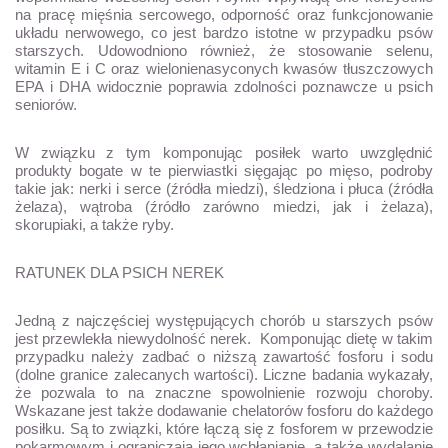
na pracę mięśnia sercowego, odporność oraz funkcjonowanie
układu nerwowego, co jest bardzo istotne w przypadku psów
starszych. Udowodniono również, że stosowanie selenu,
witamin E i C oraz wielonienasyconych kwasów tłuszczowych
EPA i DHA widocznie poprawia zdolności poznawcze u psich
seniorów.
W związku z tym komponując posiłek warto uwzględnić
produkty bogate w te pierwiastki sięgając po mięso, podroby
takie jak: nerki i serce (źródła miedzi), śledziona i płuca (źródła
żelaza), wątroba (źródło zarówno miedzi, jak i żelaza),
skorupiaki, a także ryby.
RATUNEK DLA PSICH NEREK
Jedną z najczęściej występujących chorób u starszych psów
jest przewlekła niewydolność nerek. Komponując dietę w takim
przypadku należy zadbać o niższą zawartość fosforu i sodu
(dolne granice zalecanych wartości). Liczne badania wykazały,
że pozwala to na znaczne spowolnienie rozwoju choroby.
Wskazane jest także dodawanie chelatorów fosforu do każdego
posiłku. Są to związki, które łączą się z fosforem w przewodzie
pokarmowym i ograniczają jego wchłanianie, a także wydalanie