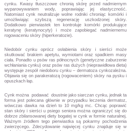
cynku. Kwasy tłuszczowe chronią skórę przed nadmiernym
wyparowywaniem wody, poprawiając jej elastyczność.
Natomiast cynk neutralizuje wolne rodniki chroniąc komórki i
umożliwiając szybszą regenerację uszkodzonej skóry.
Dodatkowo pierwiastek ten kontroluje komórki produkujące
keratynę (keratynocyty) i może zapobiegać nadmiernemu
rogowaceniu skóry (hiperkeratozie).
Niedobór cynku oprócz osłabienia skóry i sierści może
skutkować brakiem apetytu, wymiotami oraz spadkiem masy
ciała. Ponadto u psów ras północnych (genetyczne zaburzenie
wchłaniania cynku) oraz psów ras dużych (nieprawidłowa dieta)
występuje zespół niedoboru cynku – dermatoza cynkozależna.
Objawia się on parakeratozą (rogowaceniem) skóry na pysku i
opuszkach łap.
Cynk można podawać doustnie jako siarczan cynku, jednak ta
forma jest polecana głównie w przypadku leczenia dermatoz,
wówczas dawka na dzień to 10 mg/kg mc. Chcąc poprawić
stan skóry i sierści u psiego seniora można ograniczyć się do
dobrze zbilansowanej diety bogatej w cynk w formie naturalnej.
Ważnym źródłem tego pierwiastka są pokarmy pochodzenia
zwierzęcego. Zdecydowanie najwięcej cynku znajduje się w