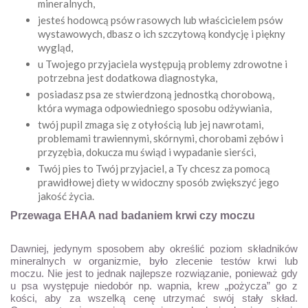
mineralnych,
jesteś hodowcą psów rasowych lub właścicielem psów
wystawowych, dbasz o ich szczytową kondycję i piękny
wygląd,
u Twojego przyjaciela występują problemy zdrowotne i
potrzebna jest dodatkowa diagnostyka,
posiadasz psa ze stwierdzoną jednostką chorobową,
która wymaga odpowiedniego sposobu odżywiania,
twój pupil zmaga się z otyłością lub jej nawrotami,
problemami trawiennymi, skórnymi, chorobami zębów i
przyzębia, dokucza mu świąd i wypadanie sierści,
Twój pies to Twój przyjaciel, a Ty chcesz za pomocą
prawidłowej diety w widoczny sposób zwiększyć jego
jakość życia.
Przewaga EHAA nad badaniem krwi czy moczu
Dawniej, jedynym sposobem aby określić poziom składników
mineralnych w organizmie, było zlecenie testów krwi lub
moczu. Nie jest to jednak najlepsze rozwiązanie, ponieważ gdy
u psa występuje niedobór np. wapnia, krew „pożycza” go z
kości, aby za wszelką cenę utrzymać swój stały skład.