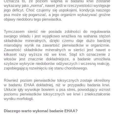
Oznacza to, że poziom wapnia w badaniu krwi zostanie
wykazany jako „norma”, nawet jeśli w rzeczywistości występuje
jego deficyt. Choć czujemy się uspokojeni, kondycja naszego
psa może się pogarszać, a jego organizm wykazywać groźne
objawy niedoboru tego pierwiastka.
Tymczasem sierść nie posiada zdolności do regulowania
swojego składu i jest wyjątkowo wrażliwa na wahania stężeń
składników mineralnych, dzięki czemu daje dużo bardziej
miarodajny wynik na zawartość pierwiastków w organizmie.
Zawartość składników mineralnych w sierści jest nawet o
kilkaset razy wyższa niż we krwi. Stąd ich oznaczenie z
włosów jest znacznie dokładniejsze, a badanie umożliwia
szybsze wykrycie niedoborów odżywczych i wczesną reakcję,
zapobiegającą rozwinięciu się stanu chorobowego.
Również poziom pierwiastków toksycznych zostaje określony
w badaniu EHAA dokładniej, niż w przypadku badania krwi.
Ukłucie igły wywołuje bowiem u psa stres, powodujący wzrost
poziomu pierwiastków toksycznych we krwi i zniekształcenie
wyniku morfologii.
Dlaczego warto wykonać badanie EHAA?