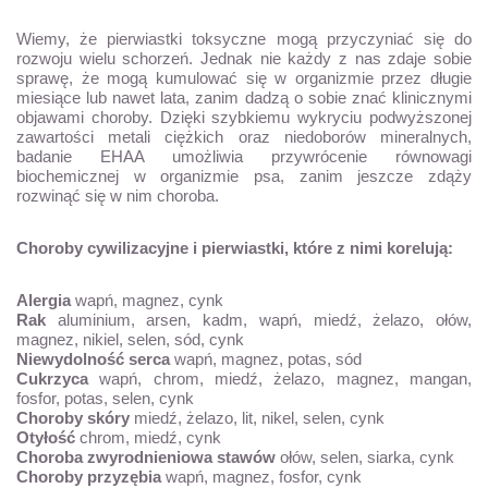
Wiemy, że pierwiastki toksyczne mogą przyczyniać się do
rozwoju wielu schorzeń. Jednak nie każdy z nas zdaje sobie
sprawę, że mogą kumulować się w organizmie przez długie
miesiące lub nawet lata, zanim dadzą o sobie znać klinicznymi
objawami choroby. Dzięki szybkiemu wykryciu podwyższonej
zawartości metali ciężkich oraz niedoborów mineralnych,
badanie EHAA umożliwia przywrócenie równowagi
biochemicznej w organizmie psa, zanim jeszcze zdąży
rozwinąć się w nim choroba.
Choroby cywilizacyjne i pierwiastki, które z nimi korelują:
Alergia
wapń, magnez, cynk
Rak
aluminium, arsen, kadm, wapń, miedź, żelazo, ołów,
magnez, nikiel, selen, sód, cynk
Niewydolność serca
wapń, magnez, potas, sód
Cukrzyca
wapń, chrom, miedź, żelazo, magnez, mangan,
fosfor, potas, selen, cynk
Choroby skóry
miedź, żelazo, lit, nikel, selen, cynk
Otyłość
chrom, miedź, cynk
Choroba zwyrodnieniowa stawów
ołów, selen, siarka, cynk
Choroby przyzębia
wapń, magnez, fosfor, cynk