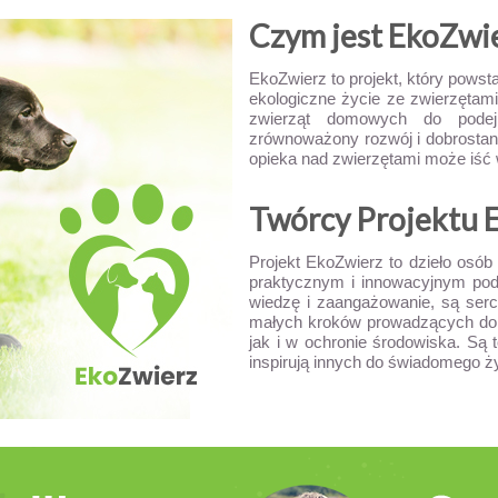
Czym jest EkoZwi
EkoZwierz to projekt, który powsta
ekologiczne życie ze zwierzętami
zwierząt domowych do podejm
zrównoważony rozwój i dobrostan
opieka nad zwierzętami może iść 
Twórcy Projektu 
Projekt EkoZwierz to dzieło osób 
praktycznym i innowacyjnym pode
wiedzę i zaangażowanie, są serc
małych kroków prowadzących do w
jak i w ochronie środowiska. Są t
inspirują innych do świadomego ży