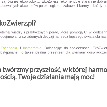
ą również ekoprodukty. EkoZwierz rekomenduje starannie dobrane
radowalnych akcesoriów po ekologiczne zabawki i karmy – każdy prod
koZwierz.pl?
etelnej wiedzy i praktycznych porad, które pomogą Ci w codzienne
do podejmowania świadomych decyzji na rzecz lepszego świata dla na
a
Facebooku
i
Instagramie
. Dołączając do społeczności EkoZwie
 udostępniane. To także idealna przestrzeń dla wymiany doświadcz
 twórzmy przyszłość, w której harmo
tością. Twoje działania mają moc!