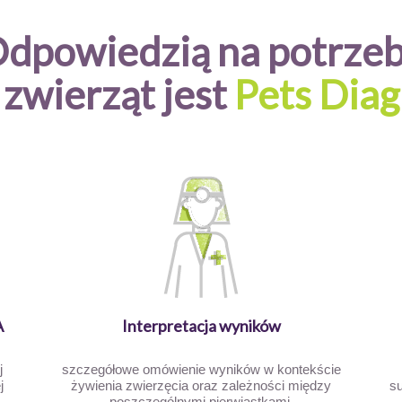
dpowiedzią na potrze
zwierząt jest
Pets Diag
A
Interpretacja wyników
j
szczegółowe omówienie wyników w kontekście
j
żywienia zwierzęcia oraz zależności między
su
poszczególnymi pierwiastkami.