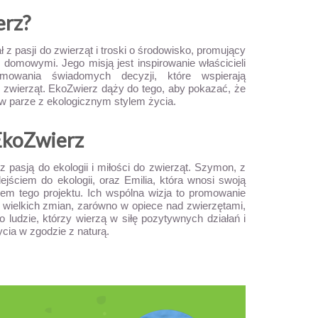
erz?
ł z pasji do zwierząt i troski o środowisko, promujący
 domowymi. Jego misją jest inspirowanie właścicieli
owania świadomych decyzji, które wspierają
 zwierząt. EkoZwierz dąży do tego, aby pokazać, że
w parze z ekologicznym stylem życia.
EkoZwierz
z pasją do ekologii i miłości do zwierząt. Szymon, z
jściem do ekologii, oraz Emilia, która wnosi swoją
em tego projektu. Ich wspólna wizja to promowanie
ielkich zmian, zarówno w opiece nad zwierzętami,
o ludzie, którzy wierzą w siłę pozytywnych działań i
cia w zgodzie z naturą.