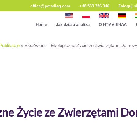
office@petsdiag.com
+48 533 356 340
Zaloguj s
Home
Jak działa analiza
O HTMA-EHAA
Publikacje
»
EkoZwierz – Ekologiczne Życie ze Zwierzętami Domow
czne Życie ze Zwierzętami 