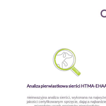
O
Analiza pierwiastkowa sierści HTMA-EHA
nieinwazyjna analiza sierści, wykonana na najwyże
jakości certyfikowanym sprzęcie, dająca najbardzie
miarodajny wynik poziomów pierwiastków