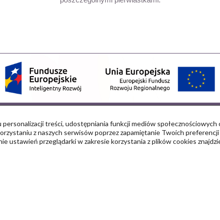
Wydarzenia
Relac
 personalizacji treści, udostępniania funkcji mediów społecznościowych 
Projekty UE
rzystaniu z naszych serwisów poprzez zapamiętanie Twoich preferencji 
anie ustawień przeglądarki w zakresie korzystania z plików cookies znajdz