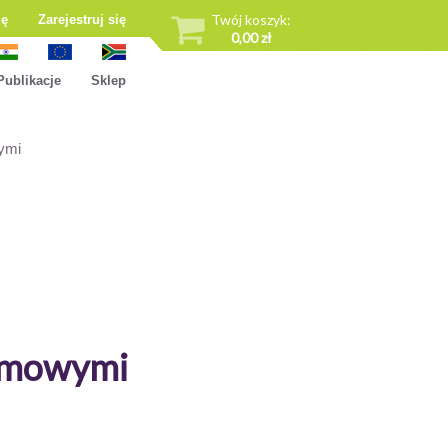
Twój koszyk:
ię
Zarejestruj się
0,00 zł
Publikacje
Sklep
ymi
Domowymi