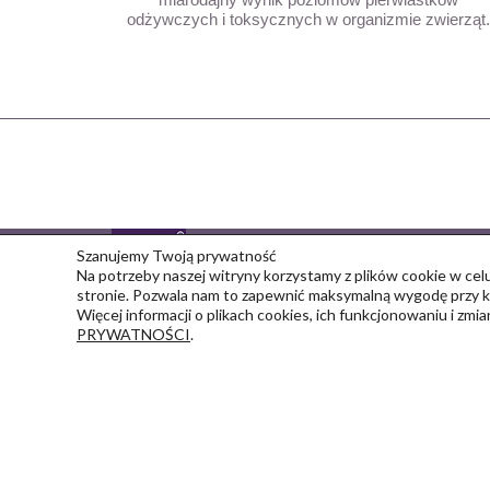
odżywczych i toksycznych w organizmie zwierząt.
Szanujemy Twoją prywatność
Znajdziesz nas na:
Na potrzeby naszej witryny korzystamy z plików cookie w celu
Copyright © 2026 petsdiag
stronie. Pozwala nam to zapewnić maksymalną wygodę przy ko
Więcej informacji o plikach cookies, ich funkcjonowaniu i zmi
PRYWATNOŚCI
.