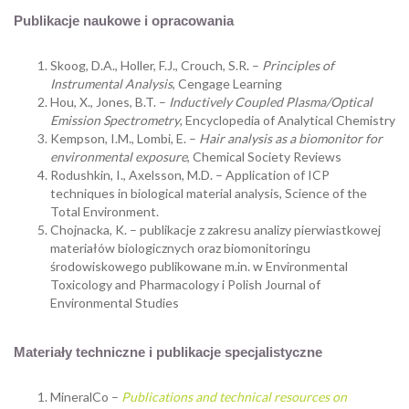
Publikacje naukowe i opracowania
Skoog, D.A., Holler, F.J., Crouch, S.R. –
Principles of
Instrumental Analysis
, Cengage Learning
Hou, X., Jones, B.T. –
Inductively Coupled Plasma/Optical
Emission Spectrometry
, Encyclopedia of Analytical Chemistry
Kempson, I.M., Lombi, E. –
Hair analysis as a biomonitor for
environmental exposure
, Chemical Society Reviews
Rodushkin, I., Axelsson, M.D. – Application of ICP
techniques in biological material analysis, Science of the
Total Environment.
Chojnacka, K. – publikacje z zakresu analizy pierwiastkowej
materiałów biologicznych oraz biomonitoringu
środowiskowego publikowane m.in. w Environmental
Toxicology and Pharmacology i Polish Journal of
Environmental Studies
Materiały techniczne i publikacje specjalistyczne
MineralCo –
Publications and technical resources on