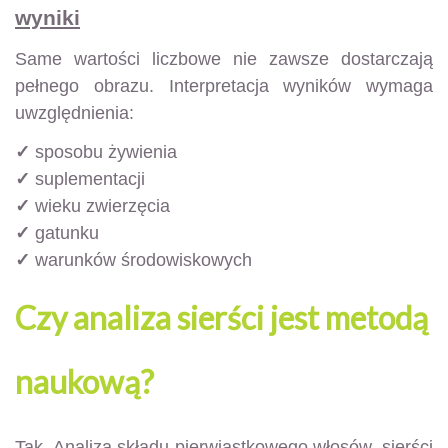
wyniki
Same wartości liczbowe nie zawsze dostarczają
pełnego obrazu. Interpretacja wyników wymaga
uwzględnienia:
✓
sposobu żywienia
✓
suplementacji
✓
wieku zwierzęcia
✓
gatunku
✓
warunków środowiskowych
Czy analiza sierści jest metodą
naukową?
Tak. Analiza składu pierwiastkowego włosów, sierści