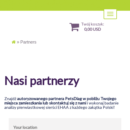
Toggle
navigation
Twój koszyk:
0,00 USD
»
Partners
Nasi partnerzy
Znajdź
autoryzowanego partnera PetsDiag w pobliżu Twojego
miejsca zamieszkania lub skontaktuj się z nami
i wykonaj badanie
analizy pierwiastkowej sierści EHAA z każdego zakątka Polski!
Your location